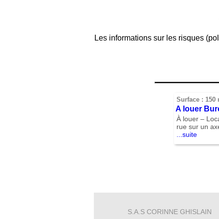
Les informations sur les risques (po
Surface : 150 
A louer Bur
À louer – Loc
rue sur un ax
...suite
S.A.S CORINNE GHISLAIN